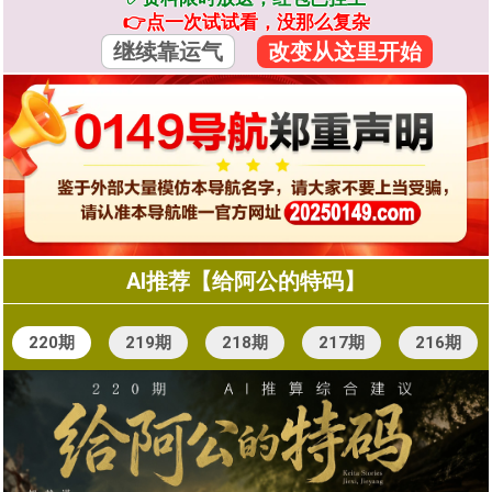
👉点一次试试看，没那么复杂
继续靠运气
改变从这里开始
AI推荐【给阿公的特码】
220期
219期
218期
217期
216期