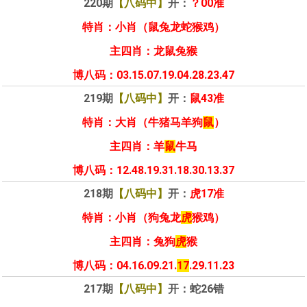
220期
【八码中】
开：
？00准
特肖：小肖（鼠兔龙蛇猴鸡）
主四肖：龙鼠兔猴
博八码：03.15.07.19.04.28.23.47
219期
【八码中】
开：
鼠43准
特肖：大肖（牛猪马羊狗
鼠
）
主四肖：羊
鼠
牛马
博八码：12.48.19.31.18.30.13.37
218期
【八码中】
开：
虎17准
特肖：小肖（狗兔龙
虎
猴鸡）
主四肖：兔狗
虎
猴
博八码：04.16.09.21.
17
.29.11.23
217期
【八码中】
开：蛇26错