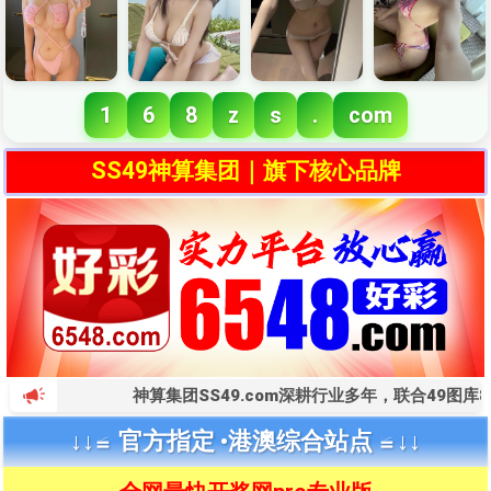
1
6
8
z
s
.
com
SS49神算集团｜旗下核心品牌
神算集团SS49.com深耕行业多年，联合49图库849tk.com
↓↓≌ 官方指定 •
港澳综合站点 ≌↓↓