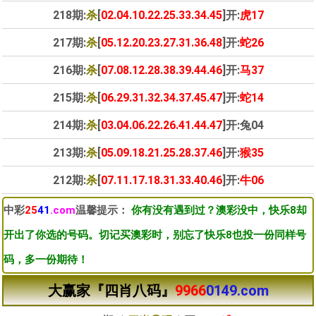
218期:
杀
[
02.04.10.22.25.33.34.45
]开:
虎17
217期:
杀
[
05.12.20.23.27.31.36.48
]开:
蛇26
216期:
杀
[
07.08.12.28.38.39.44.46
]开:
马37
215期:
杀
[
06.29.31.32.34.37.45.47
]开:
蛇14
214期:
杀
[
03.04.06.22.26.41.44.47
]开:兔04
213期:
杀
[
05.09.18.21.25.28.37.46
]开:
猴35
212期:
杀
[
07.11.17.18.31.33.40.46
]开:
牛06
中彩
25
41
.com
温馨提示：
你有没有遇到过？澳彩没中，快乐8却
开出了你选的号码。切记买澳彩时，别忘了快乐8也投一份同样号
码，多一份期待！
大赢家『四肖八码』
9966
0149.com