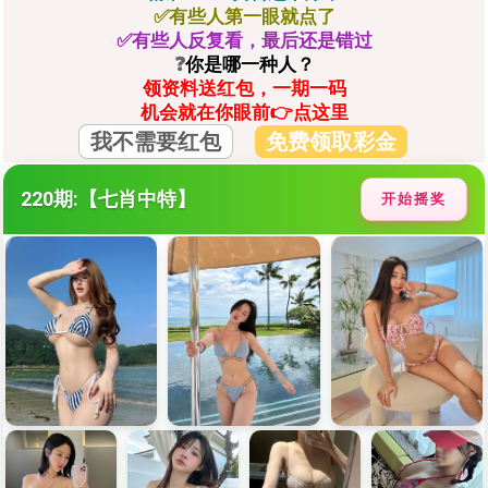
✅有些人第一眼就点了
✅有些人反复看，最后还是错过
❓
你是哪一种人？
领资料送红包，一期一码
机会就在你眼前👉点这里
我不需要红包
免费领取彩金
220
期:【七肖中特】
开始摇奖