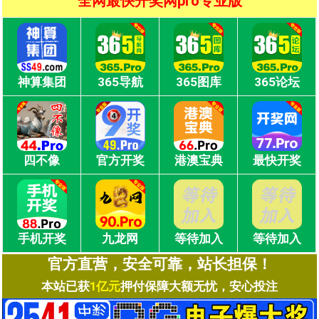
全网最快开奖网pro专业版
神算集团
365导航
365图库
365论坛
四不像
官方开奖
港澳宝典
最快开奖
手机开奖
九龙网
等待加入
等待加入
官方直营，安全可靠，站长担保！
本站已获
1亿元
押付保障大额无忧，安心投注