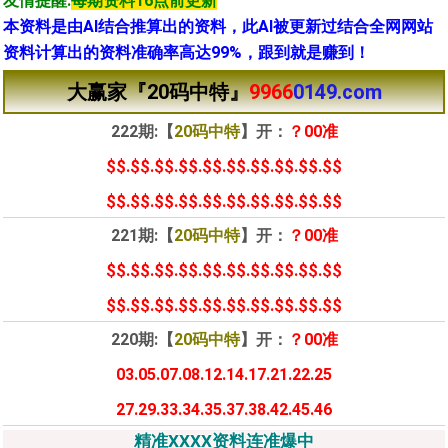
友情提醒:
每期资料16点前更新
本资料是由AI结合推算出的资料，此AI被更新过结合全网网站
资料计算出的资料准确率高达99%，跟到就是赚到！
大赢家『20码中特』
9966
0149.com
222期:【
20码中特
】开：
？00准
$$.$$.$$.$$.$$.$$.$$.$$.$$.$$
$$.$$.$$.$$.$$.$$.$$.$$.$$.$$
221期:【
20码中特
】开：
？00准
$$.$$.$$.$$.$$.$$.$$.$$.$$.$$
$$.$$.$$.$$.$$.$$.$$.$$.$$.$$
220期:【
20码中特
】开：
？00准
03.05.07.08.12.14.17.21.22.25
27.29.33.34.35.37.38.42.45.46
精准XXXX资料连准爆中