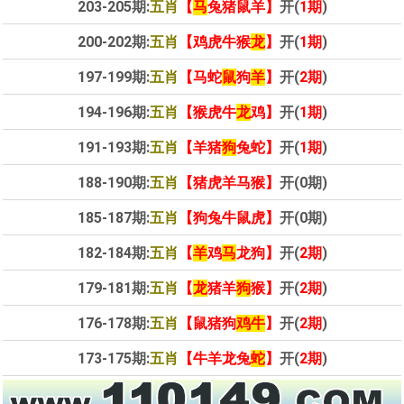
203-205期:
五肖
【
马
兔猪鼠羊】
开(
1期
)
200-202期:
五肖
【鸡虎牛猴
龙
】
开(
1期
)
197-199期:
五肖
【马蛇
鼠
狗
羊
】
开(
2期
)
194-196期:
五肖
【猴虎牛
龙
鸡】
开(
1期
)
191-193期:
五肖
【羊猪
狗
兔
蛇
】
开(
1期
)
188-190期:
五肖
【猪虎羊马猴】
开(0期)
185-187期:
五肖
【狗兔牛鼠虎】
开(0期
)
182-184期:
五肖
【
羊
鸡
马
龙狗】
开(
2期
)
179-181期:
五肖
【
龙
猪羊
狗
猴】
开(
2期
)
176-178期:
五肖
【鼠猪狗
鸡牛
】
开(
2期
)
173-175期:
五肖
【牛羊龙兔
蛇
】
开(
2期
)