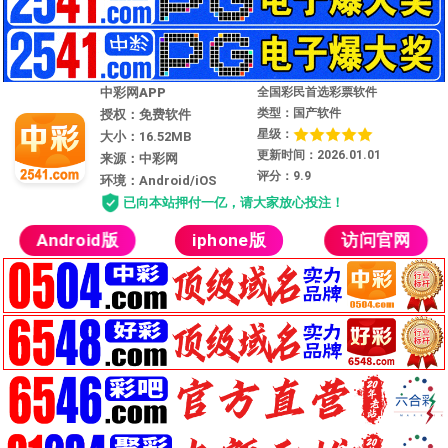
中彩网APP
全国彩民首选彩票软件
类型：国产软件
授权：免费软件
星级：
大小：16.52MB
更新时间：2026.01.01
来源：中彩网
评分：9.9
环境：Android/iOS
已向本站押付一亿，请大家放心投注！
Android版
iphone版
访问官网