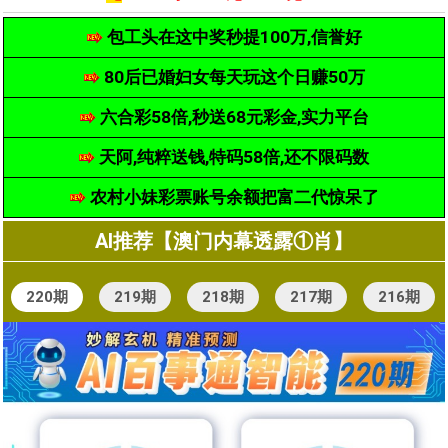
包工头在这中奖秒提100万,信誉好
80后已婚妇女每天玩这个日赚50万
六合彩58倍,秒送68元彩金,实力平台
天阿,纯粹送钱,特码58倍,还不限码数
农村小妹彩票账号余额把富二代惊呆了
AI推荐【澳门内幕透露①肖】
220期
219期
218期
217期
216期