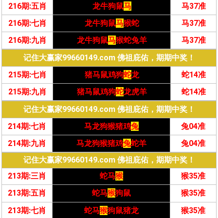
216期:五肖
龙牛狗鼠
马
马37准
216期:七肖
龙牛狗鼠
马
猴蛇
马37准
216期:九肖
龙牛狗鼠
马
猴蛇兔羊
马37准
记住大赢家99660149.com 佛祖庇佑，期期中奖！
215期:七肖
猪马鼠鸡狗
蛇
龙
蛇14准
215期:九肖
猪马鼠鸡狗
蛇
龙虎羊
蛇14准
记住大赢家99660149.com 佛祖庇佑，期期中奖！
214期:七肖
马龙狗猴猪鸡
兔
兔04准
214期:九肖
马龙狗猴猪鸡
兔
蛇羊
兔04准
记住大赢家99660149.com 佛祖庇佑，期期中奖！
213期:三肖
蛇马
猴
猴35准
213期:五肖
蛇马
猴
狗鼠
猴35准
213期:七肖
蛇马
猴
狗鼠猪龙
猴35准